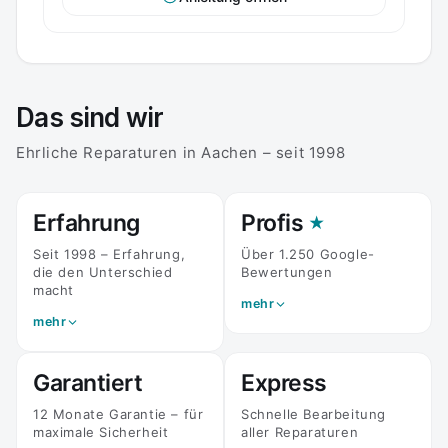
der Geräterückseite oder auf der
Originalverpackung.
E-Mail
Das sind wir
Telefon
(optional)
Ehrliche Reparaturen in Aachen – seit 1998
Erfahrung
Profis
★
Gerät / Modell
Seit 1998 – Erfahrung,
Über 1.250 Google-
die den Unterschied
Bewertungen
macht
Problembeschreibung
mehr
mehr
Garantiert
Express
12 Monate Garantie – für
Schnelle Bearbeitung
maximale Sicherheit
aller Reparaturen